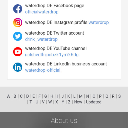
waterdrop DE Facebook page
officialwaterdrop
waterdrop DE Instagram profile
waterdrop
waterdrop DE Twitter account
drink_waterdrop
waterdrop DE YouTube channel
uclshvdlfujuobzk1yn7k6dg
waterdrop DE LinkedIn business account
waterdrop-official
|
|
|
|
|
|
|
|
|
|
|
|
|
|
|
|
|
|
A
B
C
D
E
F
G
H
I
J
K
L
M
N
O
P
Q
R
S
|
|
|
|
|
|
|
|
|
T
U
V
W
X
Y
Z
New
Updated
About us