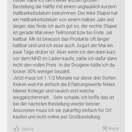
Leider habe ich bei meiner letzten großen
Bestellung die Hälfte mit einem unglaublich kurzem
Haltbarkeitsdatum bekommen. Der linke Stapel hat
ein Haltbarkeitsdatum von einem halben Jahr und
länger, das finde ich auch gut so, der rechte Stapel
ist gerade Mal einen Teilmonat bzw bis Ende Juli
haltbar. Mir ist bewusst das Produkte oft länger
haltbar sind und ich esse auch Jogurt der Mal ein
paar Tage drüber ist. Aber wenn ich den dann kurz
vor dem MHD im Laden kaufe, zahle ich dafür dann
nicht den vollen Preis. In der Drogerie hätte ich da
locker 30% weniger bezahlt.
Jetzt muss ich 1 1/2 Monate nur diese drei Sorten
trinken weil mir einfach die Erfahrungswerte fehlen.
Meiner Kollegin sind neulich erst welche
weggeschimmelt... Sehr schade, ich hoffe das ist
bei der nächsten Bestellung wieder besser.
Ansonsten muss ich sie zukünftig einfach for Ort
kaufen und nicht online per Großbestellung.
Reply
Useful