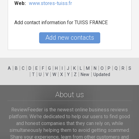
Web:
www.stores-tuiss.fr
Add contact information for TUISS FRANCE
Add new contacts
|
|
|
|
|
|
|
|
|
|
|
|
|
|
|
|
|
|
A
B
C
D
E
F
G
H
I
J
K
L
M
N
O
P
Q
R
S
|
|
|
|
|
|
|
|
|
T
U
V
W
X
Y
Z
New
Updated
About us
ReviewFeeder is the newest online business reviews
platform. We're dedicated to help our users to find good
and honest companies that they can rely on, while
simultaneously helping them to avoid getting scammed.
Share your experience, learn from other customers and