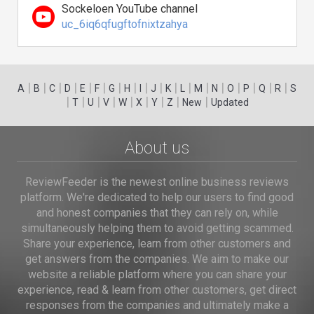
Sockeloen YouTube channel
uc_6iq6qfugftofnixtzahya
|
|
|
|
|
|
|
|
|
|
|
|
|
|
|
|
|
|
A
B
C
D
E
F
G
H
I
J
K
L
M
N
O
P
Q
R
S
|
|
|
|
|
|
|
|
|
T
U
V
W
X
Y
Z
New
Updated
About us
ReviewFeeder is the newest online business reviews
platform. We're dedicated to help our users to find good
and honest companies that they can rely on, while
simultaneously helping them to avoid getting scammed.
Share your experience, learn from other customers and
get answers from the companies. We aim to make our
website a reliable platform where you can share your
experience, read & learn from other customers, get direct
responses from the companies and ultimately make a