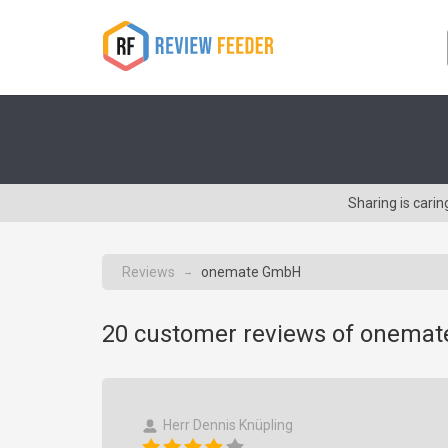
Sharing is car
Reviews
onemate GmbH
→
20
customer reviews of onemat
Herr Dennis Knüpling