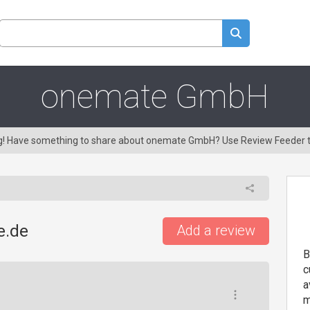
onemate GmbH
ing! Have something to share about onemate GmbH? Use Review Feeder 
e.de
Add a review
B
c
a
m