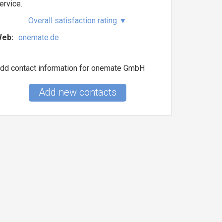
ervice.
Overall satisfaction rating
▼
eb:
onemate.de
dd contact information for onemate GmbH
Add new contacts